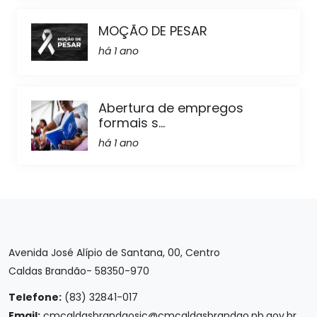
MOÇÃO DE PESAR
há 1 ano
Abertura de empregos
formais s...
há 1 ano
Avenida José Alípio de Santana, 00, Centro
Caldas Brandão- 58350-970
Telefone:
(83) 32841-017
Email:
cmcaldasbrandaosic@cmcaldasbrandao.pb.gov.br